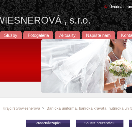
Úvodná strá
ESNEROVÁ , s.r.o.
Služby
Fotogaléria
Aktuality
Napíšte nám
Konta
Krajcirstvowiesnerova
>
Banícka uniforma, banícka kravata, hutnícka unif
Predchádzajúci
Spustiť prezentáciu