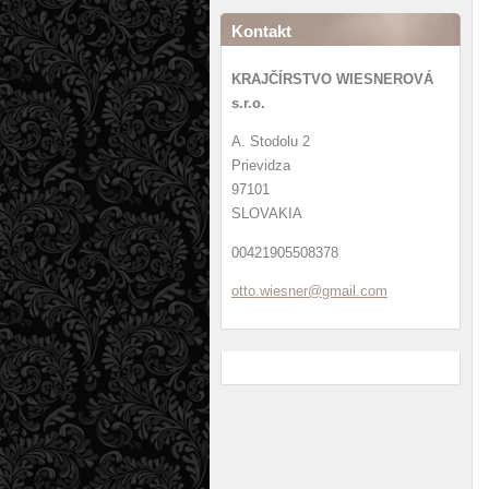
Kontakt
KRAJČÍRSTVO WIESNEROVÁ
s.r.o.
A. Stodolu 2
Prievidza
97101
SLOVAKIA
00421905508378
otto.wie
sner@gma
il.com