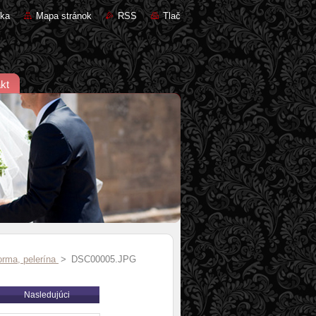
nka
Mapa stránok
RSS
Tlač
kt
orma, pelerína
>
DSC00005.JPG
Nasledujúci